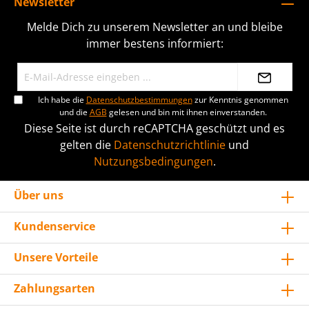
Newsletter
Melde Dich zu unserem Newsletter an und bleibe
immer bestens informiert:
Ich habe die
Datenschutzbestimmungen
zur Kenntnis genommen
und die
AGB
gelesen und bin mit ihnen einverstanden.
Diese Seite ist durch reCAPTCHA geschützt und es
gelten die
Datenschutzrichtlinie
und
Nutzungsbedingungen
.
Über uns
Kundenservice
Unsere Vorteile
Zahlungsarten