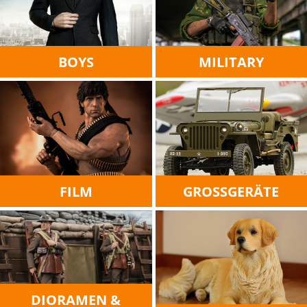
BOYS
MILITARY
FILM
GROSSGERÄTE
DIORAMEN &