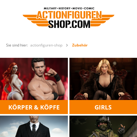
Sie sind hier:
actionfiguren-shop
Zubehör
KÖRPER & KÖPFE
GIRLS