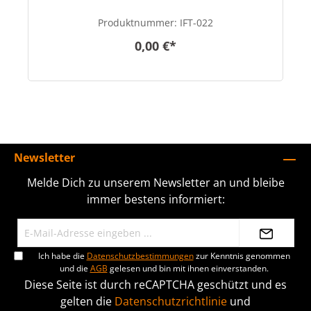
Produktnummer:
IFT-022
0,00 €*
Newsletter
Melde Dich zu unserem Newsletter an und bleibe
immer bestens informiert:
Ich habe die
Datenschutzbestimmungen
zur Kenntnis genommen
und die
AGB
gelesen und bin mit ihnen einverstanden.
Diese Seite ist durch reCAPTCHA geschützt und es
gelten die
Datenschutzrichtlinie
und