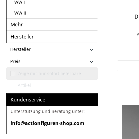
WW I
WW II
D
Mehr
Hersteller
Hersteller
Preis
Zeige mir nur sofort lieferbare
Artikel
Kundenservice
Unterstützung und Beratung unter:
info@actionfiguren-shop.com