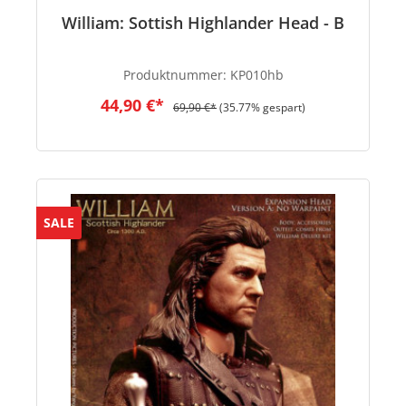
William: Sottish Highlander Head - B
Produktnummer:
KP010hb
44,90 €*
69,90 €*
(35.77% gespart)
SALE