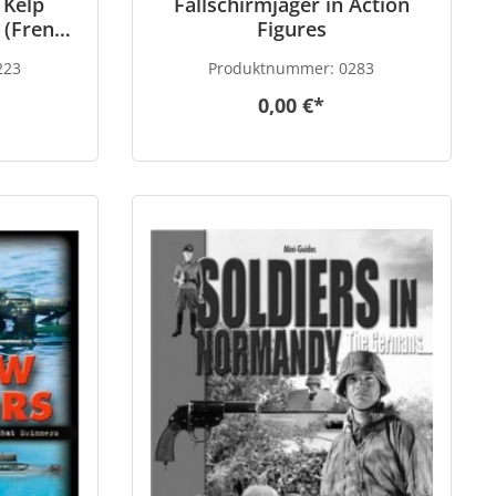
 Kelp
Fallschirmjäger in Action
 (French
Figures
223
Produktnummer:
0283
0,00 €*