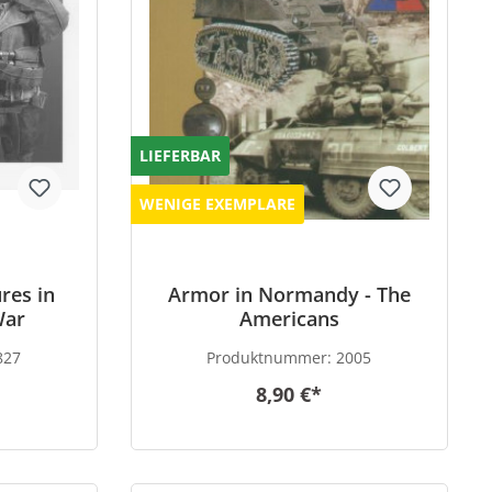
LIEFERBAR
WENIGE EXEMPLARE
res in
Armor in Normandy - The
War
Americans
827
Produktnummer:
2005
8,90 €*