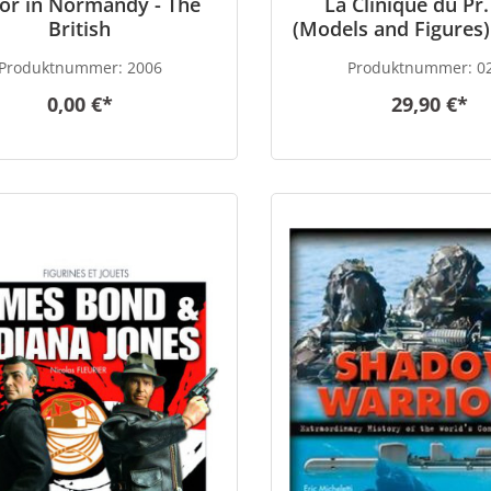
or in Normandy - The
La Clinique du Pr.
British
(Models and Figures)
Edition)
Produktnummer:
2006
Produktnummer:
0
0,00 €*
29,90 €*