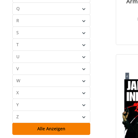
Arm
HotPlus
(16)
Q
How2Work
(1)
R
Human Wave Figures
(2)
S
T
U
V
W
X
Y
Z
Alle Anzeigen