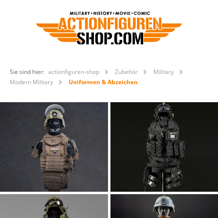
Sie sind hier:
actionfiguren-shop
Zubehör
Military
Modern Military
Uniformen & Abzeichen