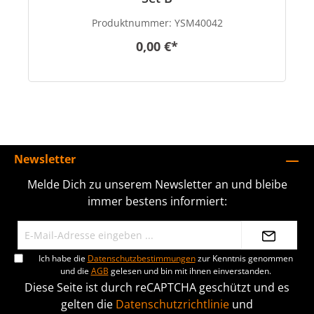
Produktnummer:
YSM40042
0,00 €*
Newsletter
Melde Dich zu unserem Newsletter an und bleibe
immer bestens informiert:
Ich habe die
Datenschutzbestimmungen
zur Kenntnis genommen
und die
AGB
gelesen und bin mit ihnen einverstanden.
Diese Seite ist durch reCAPTCHA geschützt und es
gelten die
Datenschutzrichtlinie
und