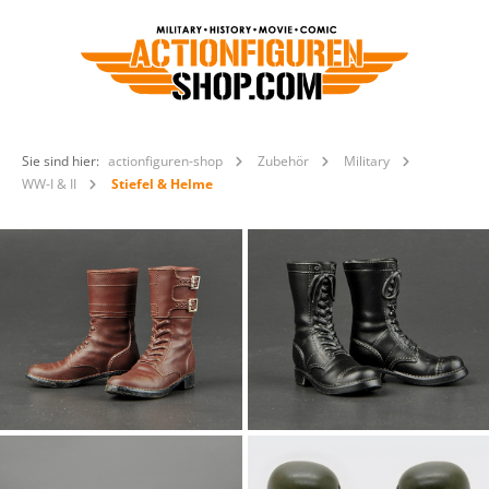
Sie sind hier:
actionfiguren-shop
Zubehör
Military
WW-I & II
Stiefel & Helme