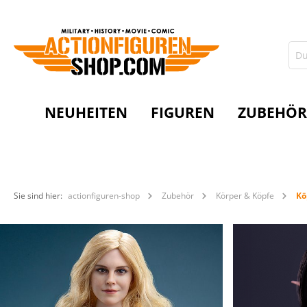
NEUHEITEN
FIGUREN
ZUBEHÖR
Sie sind hier:
actionfiguren-shop
Zubehör
Körper & Köpfe
Kö