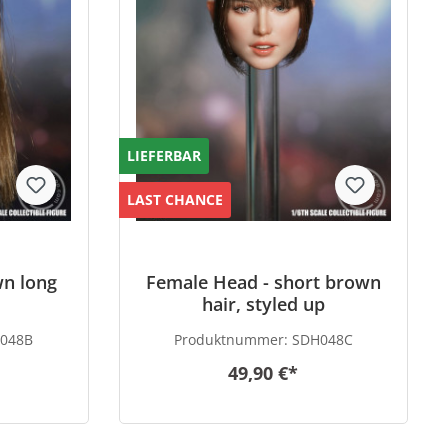
LIEFERBAR
LAST CHANCE
wn long
Female Head - short brown
hair, styled up
048B
Produktnummer:
SDH048C
49,90 €*