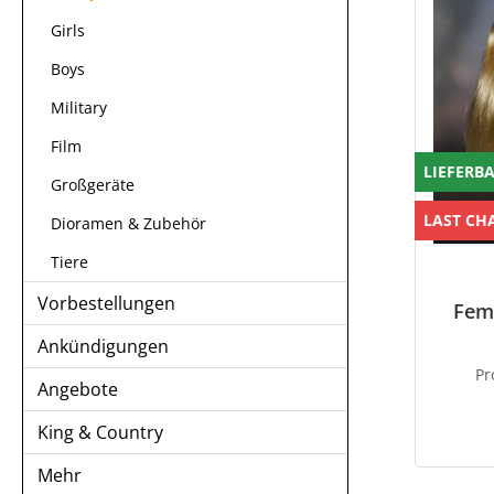
Girls
Boys
Military
Film
LIEFERB
Großgeräte
LAST CH
Dioramen & Zubehör
Tiere
Vorbestellungen
Fema
Ankündigungen
P
Angebote
King & Country
Mehr