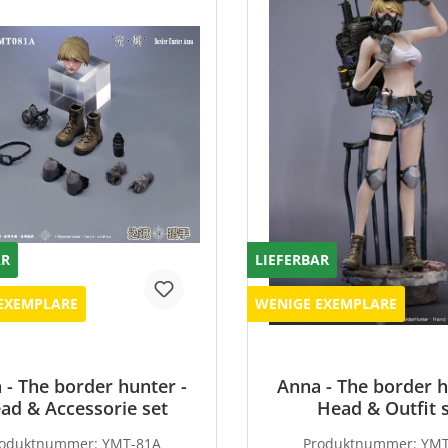
AR
LIEFERBAR
EXEMPLARE
WENIGE EXEMPLARE
 - The border hunter -
Anna - The border h
ad & Accessorie set
Head & Outfit 
roduktnummer:
YMT-81A
Produktnummer:
YMT