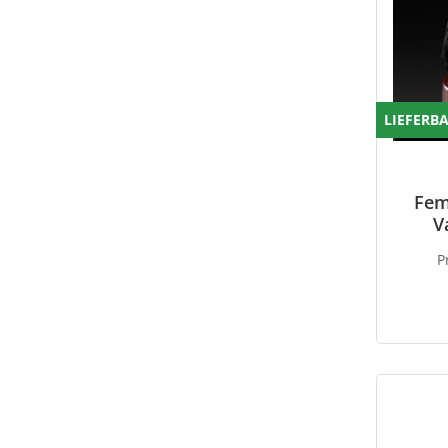
LIEFERB
Fem
V
P