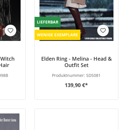
LIEFERBAR
WENIGE EXEMPLARE
 Witch
Elden Ring - Melina - Head &
Hair
Outfit Set
098B
Produktnummer:
SDS081
139,90 €*