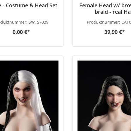
e - Costume & Head Set
Female Head w/ bro
braid - real Ha
oduktnummer:
SWTSF039
Produktnummer:
CAT0
0,00 €*
39,90 €*