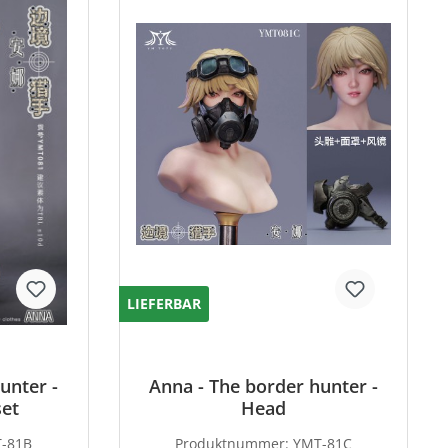
LIEFERBAR
unter -
Anna - The border hunter -
set
Head
-81B
Produktnummer:
YMT-81C