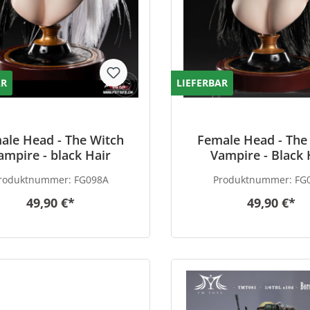
AR
LIEFERBAR
ale Head - The Witch
Female Head - The
ampire - black Hair
Vampire - Black 
roduktnummer:
FG098A
Produktnummer:
FG
49,90 €*
49,90 €*