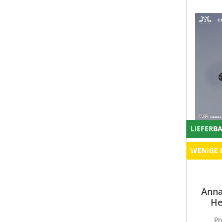
LIEFERB
WENIGE 
Anna
He
P