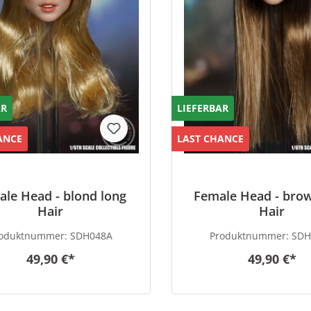
AR
LIEFERBAR
ANCE
LAST CHANCE
le Head - blond long
Female Head - bro
Hair
Hair
roduktnummer:
SDH048A
Produktnummer:
SDH
49,90 €*
49,90 €*