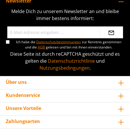
Newsletter
Melde Dich zu unserem Newsletter an und bleibe
immer bestens informiert:
Ich habe die
Datenschutzbestimmungen
zur Kenntnis genommen
und die
AGB
gelesen und bin mit ihnen einverstanden.
Diese Seite ist durch reCAPTCHA geschützt und es
gelten die
Datenschutzrichtlinie
und
Nutzungsbedingungen
.
Über uns
Kundenservice
Unsere Vorteile
Zahlungsarten