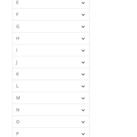
E
Come4Arts
(1)
F
Concord Publications
(9)
G
COOmodel
(151)
CopyCat
(1)
H
Cotswold
(11)
I
Cow Pen Toys
(4)
J
Craftone
(5)
K
Crazy Dummy
(15)
Create Models
(6)
L
Creator Studio
(1)
M
Custom
(411)
N
CVI
(25)
O
P