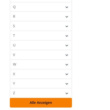
Q
R
S
T
U
V
W
X
Y
Z
Alle Anzeigen