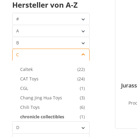
Hersteller von A-Z
#
A
B
C
Caltek
(22)
CAT Toys
(24)
Jurass
CGL
(1)
Chang Jing Hua Toys
(3)
Pro
Chili Toys
(6)
chronicle collectibles
(1)
CMToys
(29)
D
Collectors Showcase
(10)