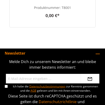
Produktnummer:
T8001
0,00 €*
Newsletter
Melde Dich zu unserem Newsletter an und bleibe
immer bestens informiert:
Ich habe die
Datenschutzbestimmungen
zur Kenntnis genommen
und die
AGB
gelesen und bin mit ihnen einverstanden.
Diese Seite ist durch reCAPTCHA geschützt und es
gelten die
Datenschutzrichtlinie
und