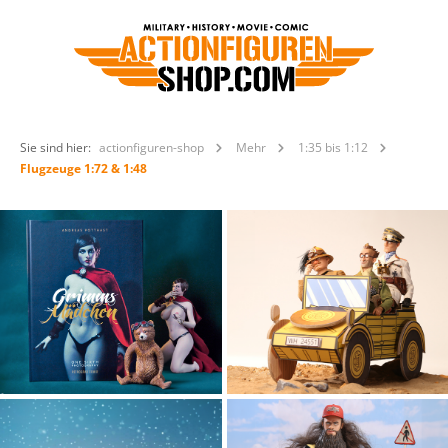
Sie sind hier:
actionfiguren-shop
Mehr
1:35 bis 1:12
Flugzeuge 1:72 & 1:48