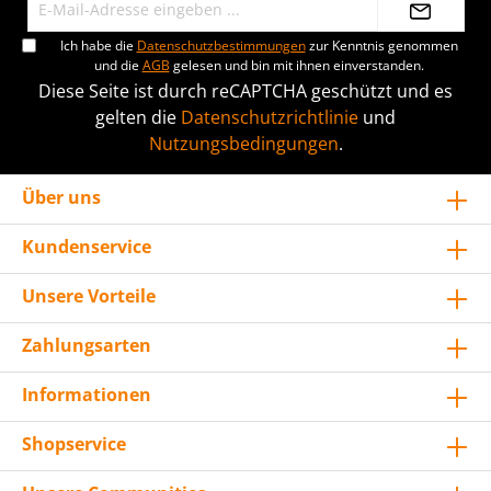
Ich habe die
Datenschutzbestimmungen
zur Kenntnis genommen
und die
AGB
gelesen und bin mit ihnen einverstanden.
Diese Seite ist durch reCAPTCHA geschützt und es
gelten die
Datenschutzrichtlinie
und
Nutzungsbedingungen
.
Über uns
Kundenservice
Unsere Vorteile
Zahlungsarten
Informationen
Shopservice