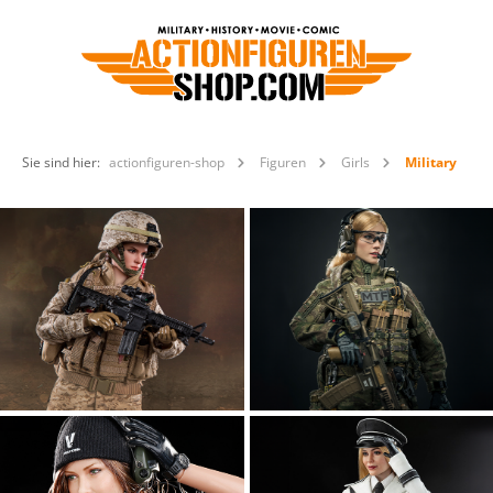
Sie sind hier:
actionfiguren-shop
Figuren
Girls
Military