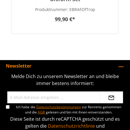
Produktnummer:
EBRAFOfTrop
99,90 €*
Newsletter
Melde Dich zu unserem Newsletter an und bleibe
immer bestens informiert:
Ich habe die
Datenschutzbestimmungen
zur Kenntnis genommen
und die
AGB
gelesen und bin mit ihnen einverstanden.
Diese Seite ist durch reCAPTCHA geschützt und es
gelten die
Datenschutzrichtlinie
und