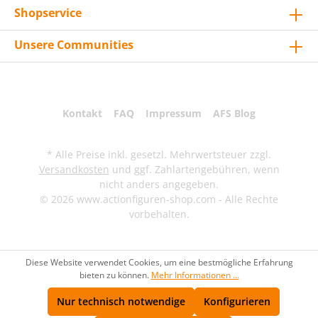
Shopservice
Unsere Communities
Kontakt
FAQ
Impressum
AFS Blog
* Alle Preise inkl. gesetzl. Mehrwertsteuer zzgl.
Versandkosten
und ggf. Zahlartengebühren, wenn
nicht anders angegeben.
© 2026 www.actionfiguren-shop.com - Alle Rechte
vorbehalten.
Diese Website verwendet Cookies, um eine bestmögliche Erfahrung
bieten zu können.
Mehr Informationen ...
Nur technisch notwendige
Konfigurieren