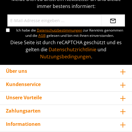
immer bestens informiert:
Ich habe die
Datenschutzbestimmungen
zur Kenntnis genommen
und die
AGB
gelesen und bin mit ihnen einverstanden.
Diese Seite ist durch reCAPTCHA geschützt und es
gelten die
Datenschutzrichtlinie
und
Nutzungsbedingungen
.
Über uns
Kundenservice
Unsere Vorteile
Zahlungsarten
Informationen