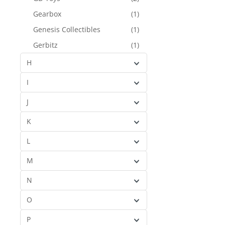
Gearbox
(1)
Genesis Collectibles
(1)
Gerbitz
(1)
Ghost Four
(1)
H
GI-Joe
(3)
I
GoGoGo
(3)
J
Greystones Collectibles
(2)
K
GS Toys
(1)
L
M
N
O
P