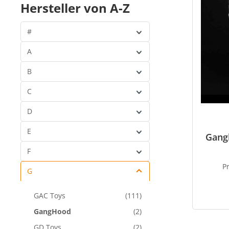
Hersteller von A-Z
#
A
B
C
D
E
Gangh
F
P
G
GAC Toys
(111)
GangHood
(2)
GD Toys
(2)