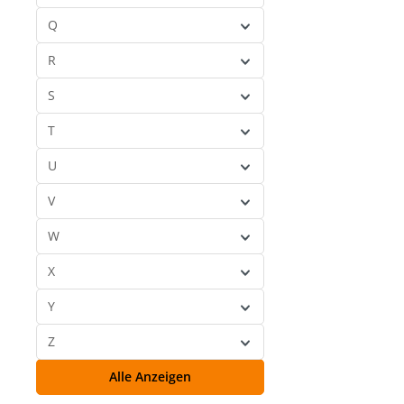
Q
R
S
T
U
V
W
X
Y
Z
Alle Anzeigen