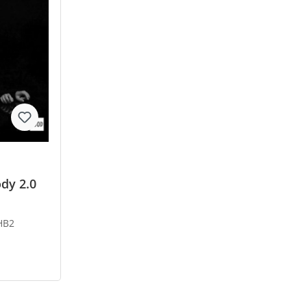
dy 2.0
HB2