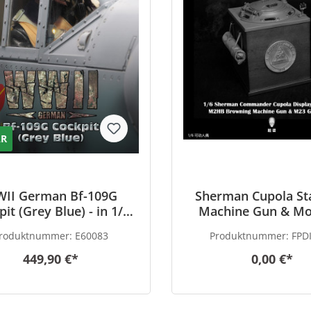
AR
II German Bf-109G
Sherman Cupola St
it (Grey Blue) - in 1/6
Machine Gun & Mo
scale
Ammo Box – fully f
roduktnummer:
E60083
Produktnummer:
FPD
Product – in 1/6 
449,90 €*
0,00 €*