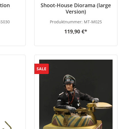
ation
Shoot-House Diorama (large
Version)
SS030
Produktnummer:
MT-M025
119,90 €*
SALE