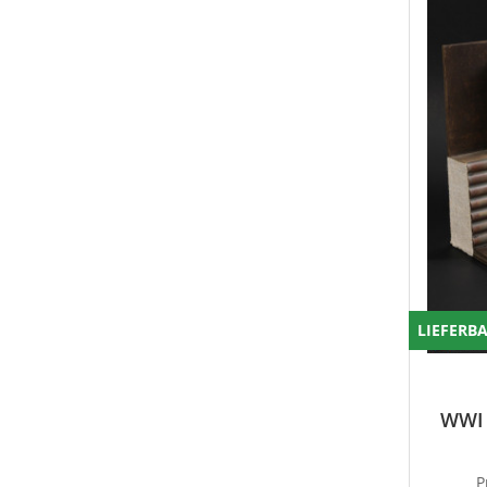
LIEFERB
WWI 
P