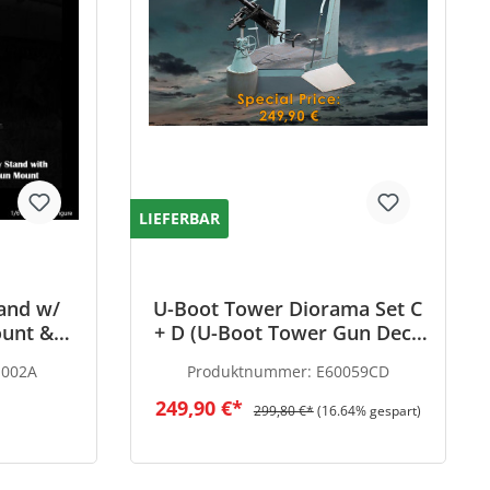
LIEFERBAR
and w/
U-Boot Tower Diorama Set C
unt &
+ D (U-Boot Tower Gun Deck
inished
+ 20mm FLAK)
I002A
Produktnummer:
E60059CD
scale
249,90 €*
299,80 €*
(16.64% gespart)