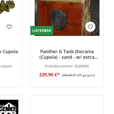
LIEFERBAR
k Cupola
Panther G Tank Diorama
(Cupola) - sand - w/ extra
MG34 Mount
_mount
Produktnummer:
E60068S
229,90 €*
249,90 €*
(8% gespart)