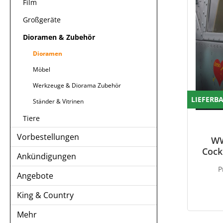
Film
Großgeräte
Dioramen & Zubehör
Dioramen
Möbel
Werkzeuge & Diorama Zubehör
LIEFERB
Ständer & Vitrinen
Tiere
Vorbestellungen
WW
Cockp
Ankündigungen
P
Angebote
King & Country
Mehr