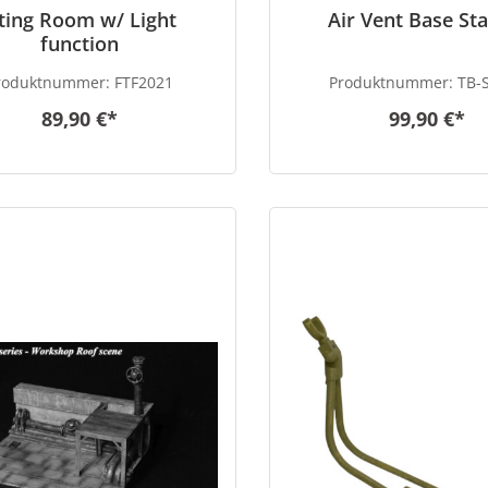
iting Room w/ Light
Air Vent Base St
function
roduktnummer:
FTF2021
Produktnummer:
TB-
89,90 €*
99,90 €*