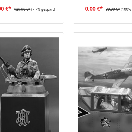
90 €*
0,00 €*
129,90 €*
(7.7% gespart)
39,90 €*
(100% 