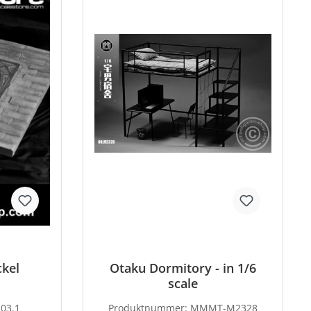
ckel
Otaku Dormitory - in 1/6
scale
03.1
Produktnummer:
MMMT-M2328