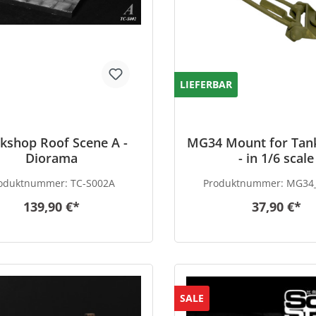
LIEFERBAR
kshop Roof Scene A -
MG34 Mount for Tan
Diorama
- in 1/6 scale
oduktnummer:
TC-S002A
Produktnummer:
MG34
139,90 €*
37,90 €*
SALE