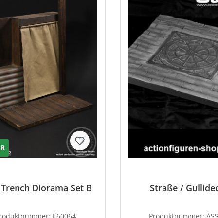
AR
Trench Diorama Set B
Straße / Gullide
roduktnummer:
E60064
Produktnummer:
ASS