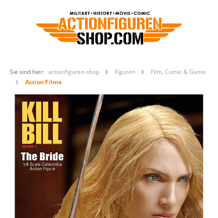
Sie sind hier:
actionfiguren-shop
Figuren
Film, Comic & Game
Action Filme