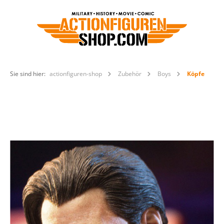
Sie sind hier:
actionfiguren-shop
Zubehör
Boys
Köpfe