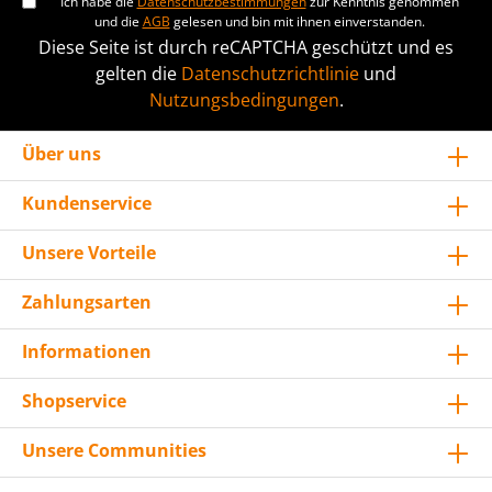
Ich habe die
Datenschutzbestimmungen
zur Kenntnis genommen
und die
AGB
gelesen und bin mit ihnen einverstanden.
Diese Seite ist durch reCAPTCHA geschützt und es
gelten die
Datenschutzrichtlinie
und
Nutzungsbedingungen
.
Über uns
Kundenservice
Unsere Vorteile
Zahlungsarten
Informationen
Shopservice
Unsere Communities