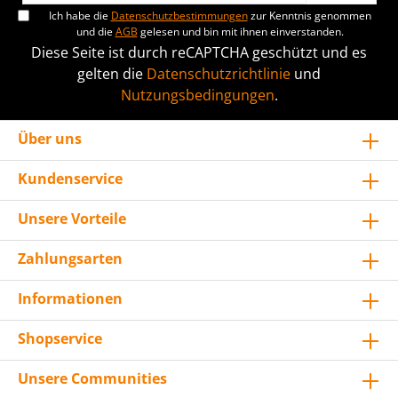
Ich habe die
Datenschutzbestimmungen
zur Kenntnis genommen
und die
AGB
gelesen und bin mit ihnen einverstanden.
Diese Seite ist durch reCAPTCHA geschützt und es
gelten die
Datenschutzrichtlinie
und
Nutzungsbedingungen
.
Über uns
Kundenservice
Unsere Vorteile
Zahlungsarten
Informationen
Shopservice
Unsere Communities