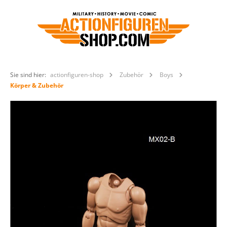
Sie sind hier:
actionfiguren-shop
Zubehör
Boys
Körper & Zubehör