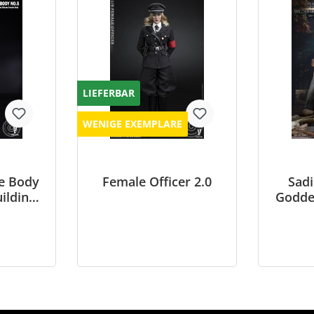
LIEFERBAR
WENIGE EXEMPLARE
le Body
Female Officer 2.0
Sadi
ilding
Godde
ique -
le