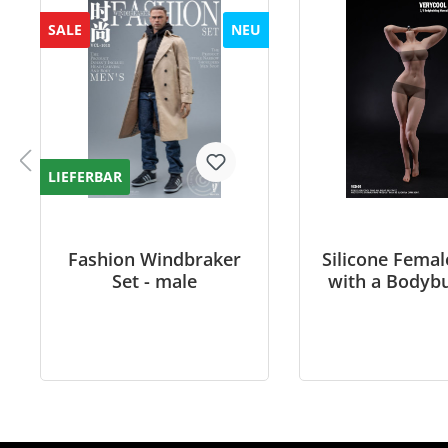
SALE
NEU
LIEFERBAR
Fashion Windbraker
Silicone Fema
Set - male
with a Bodybu
Muscular Phys
in 1/6 sca