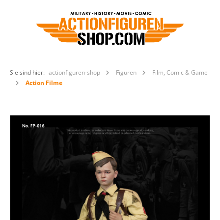
Sie sind hier:
actionfiguren-shop
Figuren
Film, Comic & Game
Action Filme