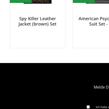
Spy Killer Leather
American Psyc
Jacket (brown) Set
Suit Set -
Melde D
Ich habe 