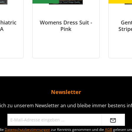
hiatric
Womens Dress Suit -
Gen
 A
Pink
Strip
Newsletter
ich zu unserem Newsletter an und bleibe immer bestens inf
die
Datenschutzbestimmungen
zur Kenntnis genommen und die
AGB
gelesen und