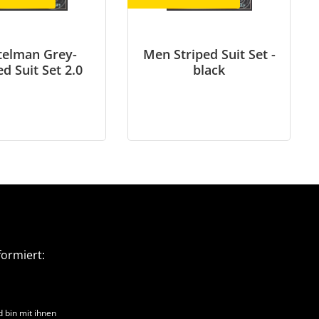
telman Grey-
Men Striped Suit Set -
ed Suit Set 2.0
black
ormiert:
 bin mit ihnen