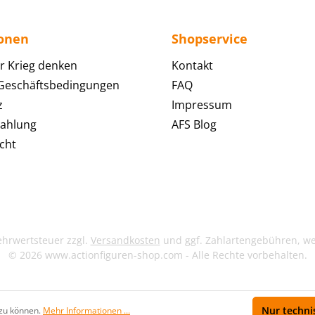
ionen
Shopservice
r Krieg denken
Kontakt
 Geschäftsbedingungen
FAQ
z
Impressum
Zahlung
AFS Blog
cht
Mehrwertsteuer zzgl.
Versandkosten
und ggf. Zahlartengebühren, w
© 2026 www.actionfiguren-shop.com - Alle Rechte vorbehalten.
Nur techni
 zu können.
Mehr Informationen ...