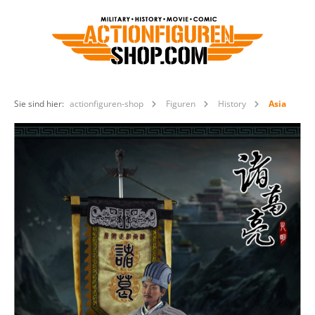
Sie sind hier:
actionfiguren-shop
Figuren
History
Asia