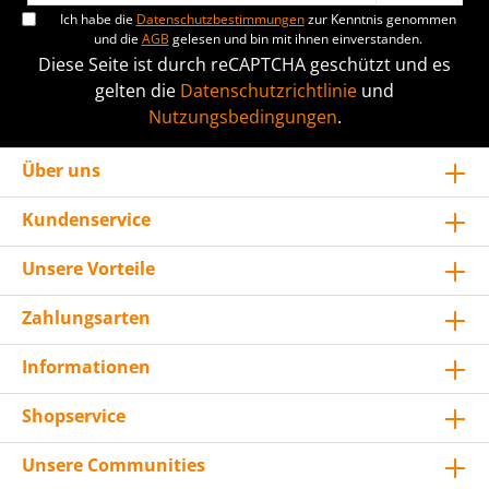
Ich habe die
Datenschutzbestimmungen
zur Kenntnis genommen
und die
AGB
gelesen und bin mit ihnen einverstanden.
Diese Seite ist durch reCAPTCHA geschützt und es
gelten die
Datenschutzrichtlinie
und
Nutzungsbedingungen
.
Über uns
Kundenservice
Unsere Vorteile
Zahlungsarten
Informationen
Shopservice
Unsere Communities