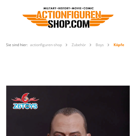
Sie sind hier:
actionfiguren-shop
Zubehör
Boys
Köpfe