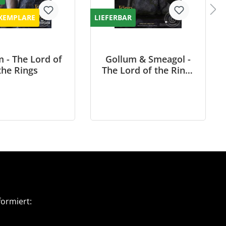
XEMPLARE
LIEFERBAR
 - The Lord of
Gollum & Smeagol -
the Rings
The Lord of the Rings
- Deluxe Edition
ormiert: