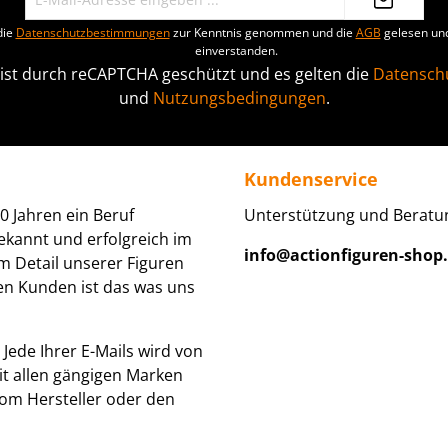
die
Datenschutzbestimmungen
zur Kenntnis genommen und die
AGB
gelesen und
einverstanden.
 ist durch reCAPTCHA geschützt und es gelten die
Datenschu
und
Nutzungsbedingungen
.
Kundenservice
0 Jahren ein Beruf
Unterstützung und Beratun
ekannt und erfolgreich im
info@actionfiguren-shop
um Detail unserer Figuren
den Kunden ist das was uns
Jede Ihrer E-Mails wird von
it allen gängigen Marken
om Hersteller oder den