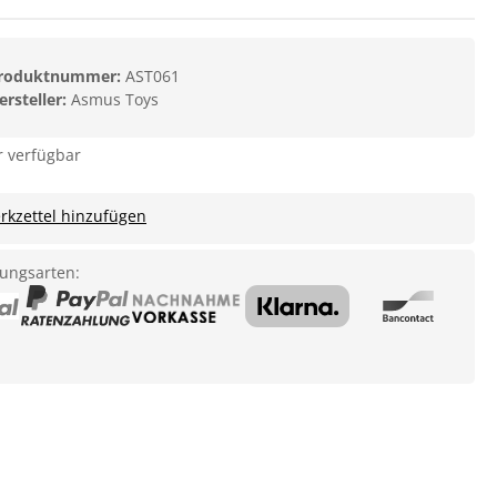
roduktnummer:
AST061
ersteller:
Asmus Toys
 verfügbar
kzettel hinzufügen
ungsarten: