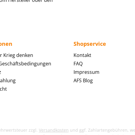
om Hersteller oder den
ionen
Shopservice
r Krieg denken
Kontakt
 Geschäftsbedingungen
FAQ
z
Impressum
Zahlung
AFS Blog
cht
Mehrwertsteuer zzgl.
Versandkosten
und ggf. Zahlartengebühren, w