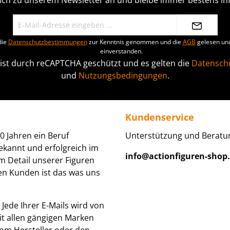
ich zu unserem Newsletter an und bleibe immer bestens inf
die
Datenschutzbestimmungen
zur Kenntnis genommen und die
AGB
gelesen und
einverstanden.
 ist durch reCAPTCHA geschützt und es gelten die
Datenschu
und
Nutzungsbedingungen
.
Kundenservice
0 Jahren ein Beruf
Unterstützung und Beratun
ekannt und erfolgreich im
info@actionfiguren-shop
um Detail unserer Figuren
den Kunden ist das was uns
Jede Ihrer E-Mails wird von
it allen gängigen Marken