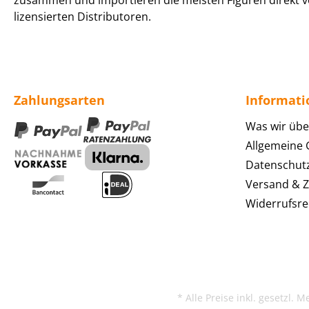
zusammen und importieren die meisten Figuren direkt v
lizensierten Distributoren.
Zahlungsarten
Informat
Was wir übe
Allgemeine
Datenschut
Versand & 
Widerrufsre
* Alle Preise inkl. gesetzl. 