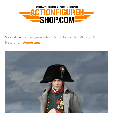
Sie sind hier:
actionfiguren-shop
Zubehör
Military
History
Ausrüstung