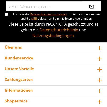
Ich habe die
Datenschutzbestimmungen
zur Kenntnis genommen
und die
AGB
gelesen und bin mit ihnen einverstanden.
Diese Seite ist durch reCAPTCHA geschützt und es
gelten die
Datenschutzrichtlinie
und
Nutzungsbedingungen
.
Über uns
Kundenservice
Unsere Vorteile
Zahlungsarten
Informationen
Shopservice