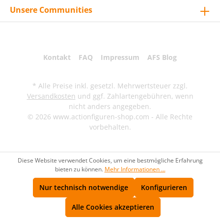
Unsere Communities
Kontakt
FAQ
Impressum
AFS Blog
* Alle Preise inkl. gesetzl. Mehrwertsteuer zzgl.
Versandkosten
und ggf. Zahlartengebühren, wenn
nicht anders angegeben.
© 2026 www.actionfiguren-shop.com - Alle Rechte
vorbehalten.
Diese Website verwendet Cookies, um eine bestmögliche Erfahrung
bieten zu können.
Mehr Informationen ...
Nur technisch notwendige
Konfigurieren
Alle Cookies akzeptieren