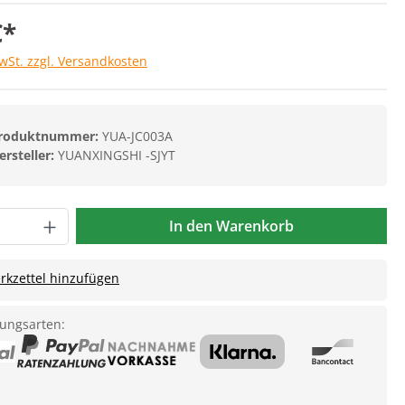
€*
MwSt. zzgl. Versandkosten
roduktnummer:
YUA-JC003A
ersteller:
YUANXINGSHI -SJYT
In den Warenkorb
kzettel hinzufügen
ungsarten: