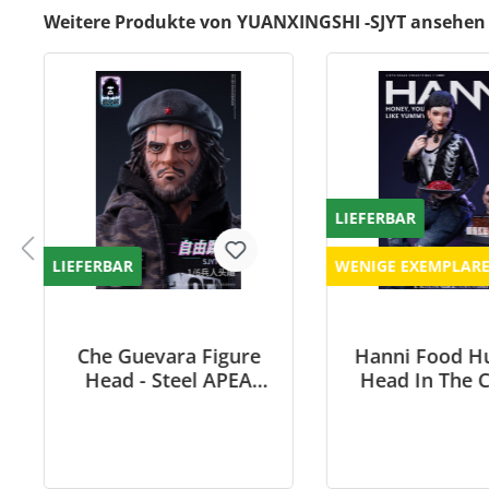
Weitere Produkte von YUANXINGSHI -SJYT ansehen
LIEFERBAR
LIEFERBAR
WENIGE EXEMPLAR
Che Guevara Figure
Hanni Food Hu
Head - Steel APEA
Head In The 
Series 002
First Rou