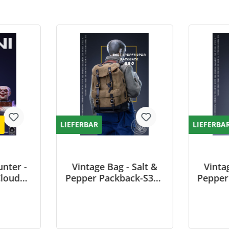
E
LIEFERBAR
LIEFERBA
nter -
Vintage Bag - Salt &
Vinta
Clouds
Pepper Packback-S30 -
Pepper
nd
Brownish Green Oil
Bl
Wax Cloth