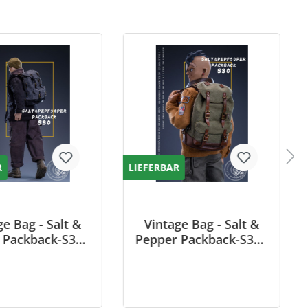
R
LIEFERBAR
ge Bag - Salt &
Vintage Bag - Salt &
 Packback-S30 -
Pepper Packback-S30 -
ack Pepper
American Tent