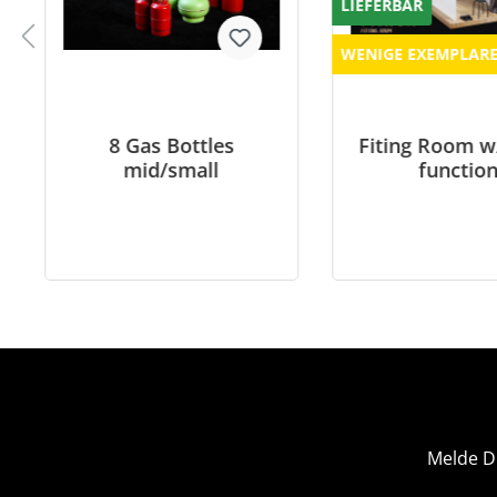
LIEFERBAR
WENIGE EXEMPLAR
8 Gas Bottles
Fiting Room w
mid/small
functio
Melde D