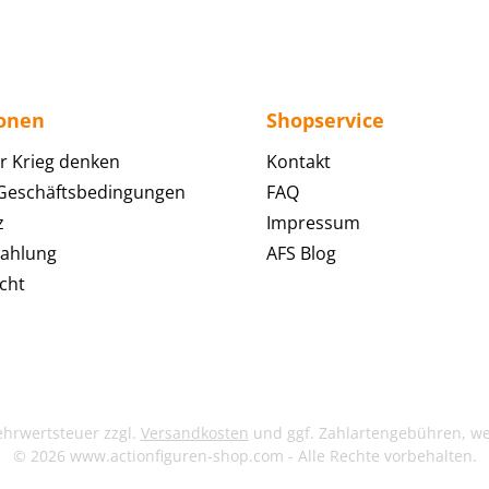
ionen
Shopservice
r Krieg denken
Kontakt
 Geschäftsbedingungen
FAQ
z
Impressum
Zahlung
AFS Blog
cht
Mehrwertsteuer zzgl.
Versandkosten
und ggf. Zahlartengebühren, w
© 2026 www.actionfiguren-shop.com - Alle Rechte vorbehalten.