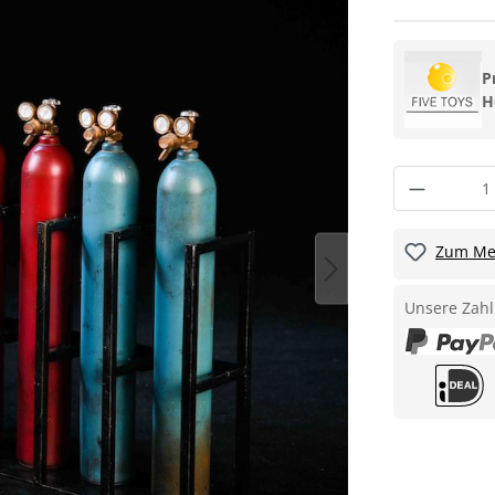
P
H
Zum Mer
Unsere Zahl