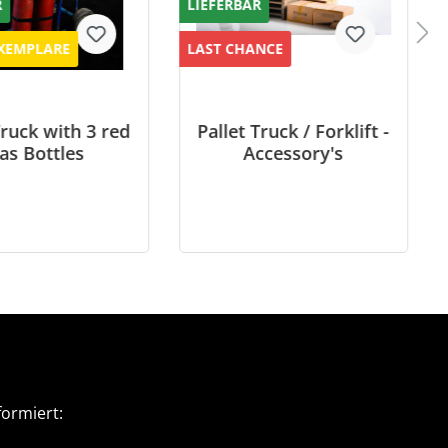
R
LIEFERBAR
XEMPLARE
LAST CHANCE
ruck with 3 red
Pallet Truck / Forklift -
as Bottles
Accessory's
ormiert: