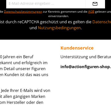
die
Datenschutzbestimmungen
zur Kenntnis genommen und die
AGB
gelesen und
einverstanden.
 ist durch reCAPTCHA geschützt und es gelten die
Datenschu
und
Nutzungsbedingungen
.
Kundenservice
0 Jahren ein Beruf
Unterstützung und Beratun
ekannt und erfolgreich im
info@actionfiguren-shop
um Detail unserer Figuren
den Kunden ist das was uns
Jede Ihrer E-Mails wird von
it allen gängigen Marken
om Hersteller oder den