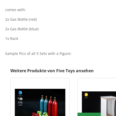
comes with:
2x Gas Bottle (red)
2x Gas Bottle (blue)
1x Rack
Sample Pics of all 5 Sets with a Figure:
Weitere Produkte von Five Toys ansehen