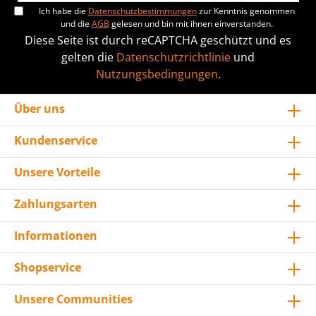
Ich habe die
Datenschutzbestimmungen
zur Kenntnis genommen
und die
AGB
gelesen und bin mit ihnen einverstanden.
Diese Seite ist durch reCAPTCHA geschützt und es
gelten die
Datenschutzrichtlinie
und
Nutzungsbedingungen
.
Über uns
Kundenservice
Unsere Vorteile
Zahlungsarten
Informationen
Shopservice
Unsere Communities