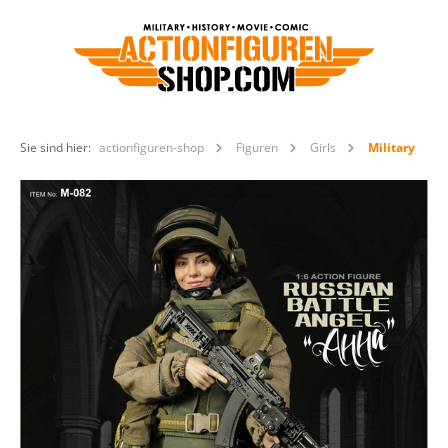
Sie sind hier:
actionfiguren-shop
Figuren
Girls
Military