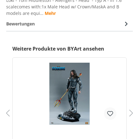
Loki - Tom Hiddleston - Avengers - Head - Typ A - in 1:6
scalecomes with:1x Male Head w/ Crown/MaskA and B
models are equi…
Mehr
Bewertungen
Weitere Produkte von BYArt ansehen