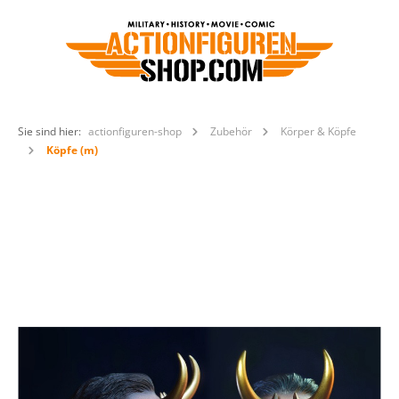
Sie sind hier:
actionfiguren-shop
Zubehör
Körper & Köpfe
Köpfe (m)