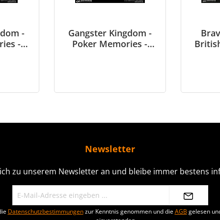
gdom -
Gangster Kingdom -
Brav
ies -
Poker Memories -
Britis
in 1/6
Eartha - A - in 1/6
Air 
scale
Patro
War 199
Newsletter
ich zu unserem Newsletter an und bleibe immer bestens inf
die
Datenschutzbestimmungen
zur Kenntnis genommen und die
AGB
gelesen und