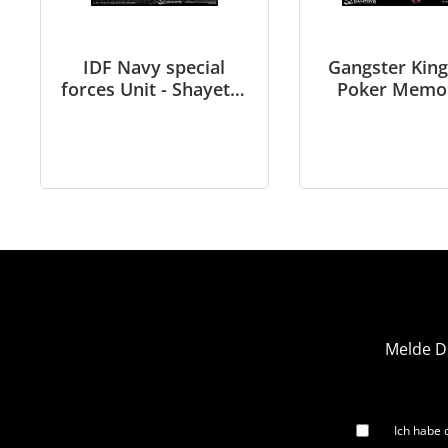
IDF Navy special
Gangster Kin
forces Unit - Shayetet
Poker Memor
13 - Action Figure in
Eartha - B - 
1/6 scale
scale
Melde D
Ich habe 