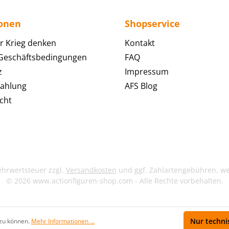
ionen
Shopservice
r Krieg denken
Kontakt
 Geschäftsbedingungen
FAQ
z
Impressum
Zahlung
AFS Blog
cht
Mehrwertsteuer zzgl.
Versandkosten
und ggf. Zahlartengebühren, w
© 2026 www.actionfiguren-shop.com - Alle Rechte vorbehalten.
Nur techni
 zu können.
Mehr Informationen ...