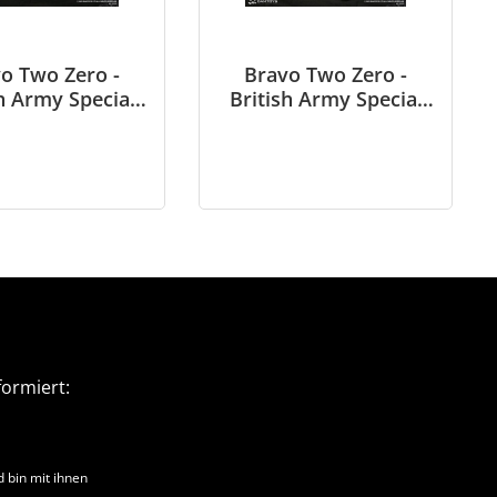
o Two Zero -
Bravo Two Zero -
h Army Special
British Army Special
Service (SAS)
Air Service (SAS)
l Leader - Gulf
Gunner - Gulf War
1 - in 1/6 scale
1991 - in 1/6 scale
ormiert:
 bin mit ihnen