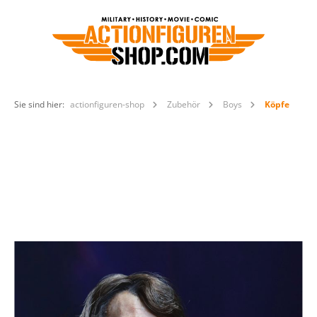
Sie sind hier:
actionfiguren-shop
Zubehör
Boys
Köpfe