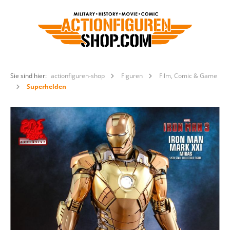
Sie sind hier:
actionfiguren-shop
Figuren
Film, Comic & Game
Superhelden