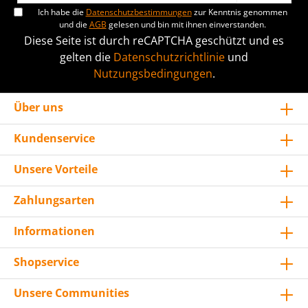
Ich habe die
Datenschutzbestimmungen
zur Kenntnis genommen
und die
AGB
gelesen und bin mit ihnen einverstanden.
Diese Seite ist durch reCAPTCHA geschützt und es
gelten die
Datenschutzrichtlinie
und
Nutzungsbedingungen
.
Über uns
Kundenservice
Unsere Vorteile
Zahlungsarten
Informationen
Shopservice
Unsere Communities