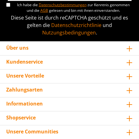
Ich habe die
Datenschutzbestimmungen
zur Kenntnis genommen
und die
AGB
gelesen und bin mit ihnen einverstanden.
Diese Seite ist durch reCAPTCHA geschützt und es
gelten die
Datenschutzrichtlinie
und
Nutzungsbedingungen
.
Über uns
Kundenservice
Unsere Vorteile
Zahlungsarten
Informationen
Shopservice
Unsere Communities