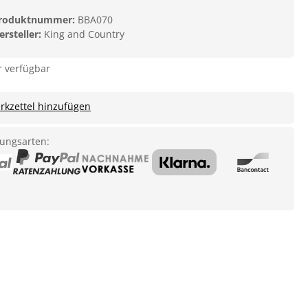
roduktnummer:
BBA070
ersteller:
King and Country
 verfügbar
kzettel hinzufügen
ungsarten: