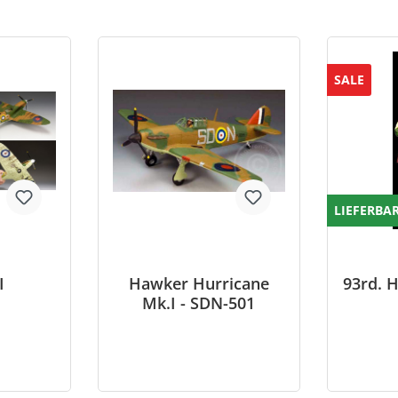
SALE
LIEFERBA
I
Hawker Hurricane
93rd. H
Mk.I - SDN-501