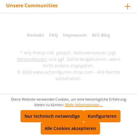
Unsere Communities
Kontakt
FAQ
Impressum
AFS Blog
* Alle Preise inkl. gesetzl. Mehrwertsteuer zzgl.
Versandkosten
und ggf. Zahlartengebühren, wenn
nicht anders angegeben.
© 2026 www.actionfiguren-shop.com - Alle Rechte
vorbehalten.
Diese Website verwendet Cookies, um eine bestmögliche Erfahrung
bieten zu können.
Mehr Informationen ...
Nur technisch notwendige
Konfigurieren
Alle Cookies akzeptieren