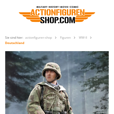
Sie sind hier:
actionfiguren-shop
Figuren
WW-II
Deutschland