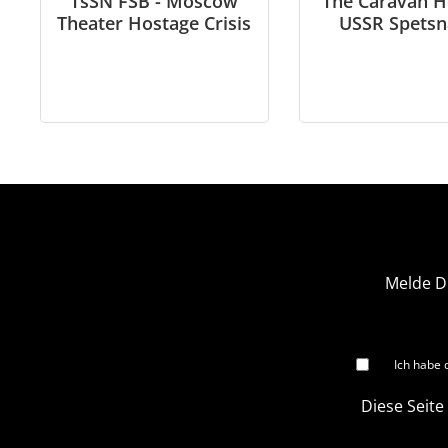
TsSN FSB - Moscow
The Caravan H
Theater Hostage Crisis
USSR Spetsn
Afghanist
Melde D
Ich habe 
Diese Seite