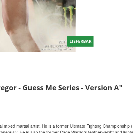
LIEFERBAR
or - Guess Me Series - Version A"
 mixed martial artist. He is a former Ultimate Fighting Championship (
taneously. He is also the former Cage Warriors featherweight and ligh