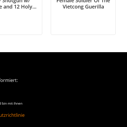
y Shotgun w/
Female Soldier Of The
e and 12 Holy
Vietcong Guerilla
tgun shell´s
ormiert:
 bin mit ihnen
tzrichtlinie