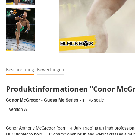
Beschreibung
Bewertungen
Produktinformationen "Conor McGreg
Conor McGregor - Guess Me Series
- in 1/6 scale
- Version A -
Conor Anthony McGregor (born 14 July 1988) is an Irish professional
UFC fighter to hold UFC championships in two weight classes simul