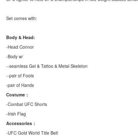
Set comes with:
Body & Head:
-Head Connor
-Body w/
--seamless Gel & Tattoo & Metal Skeleton
--pair of Foots
-pair of Hands
Costume：
-Combat UFC Shorts
-Irish Flag
Accessories：
-UFC Gold World Title Belt