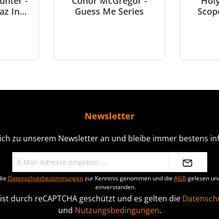
unter -
Conor McGregor -
Hol
az In
Guess Me Series
Scop
an
Sho
Newsletter
ich zu unserem Newsletter an und bleibe immer bestens inf
die
Datenschutzbestimmungen
zur Kenntnis genommen und die
AGB
gelesen und
einverstanden.
 ist durch reCAPTCHA geschützt und es gelten die
Datenschu
und
Nutzungsbedingungen
.