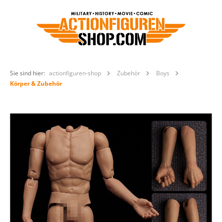
Sie sind hier:
actionfiguren-shop
Zubehör
Boys
Körper & Zubehör