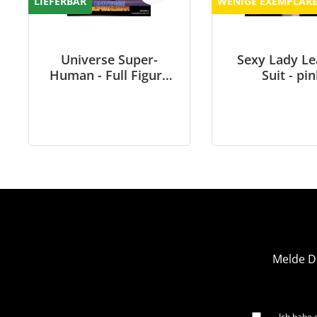
LIEFERBAR
WENIGE EXEMPLAR
Universe Super-
Sexy Lady Le
Human - Full Figure
Suit - pi
Set
Melde D
Ich habe 