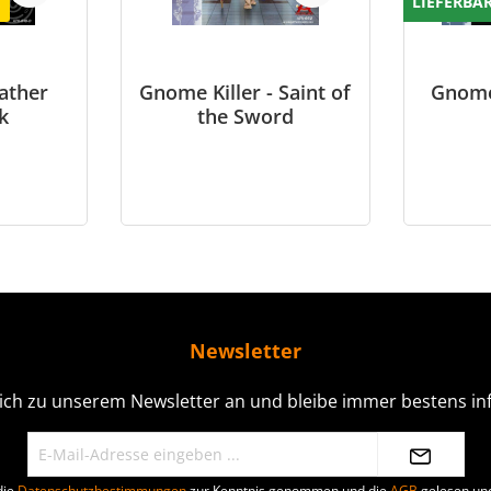
E
LIEFERBA
ather
Gnome Killer - Saint of
Gnome 
nk
the Sword
Newsletter
ich zu unserem Newsletter an und bleibe immer bestens inf
die
Datenschutzbestimmungen
zur Kenntnis genommen und die
AGB
gelesen und