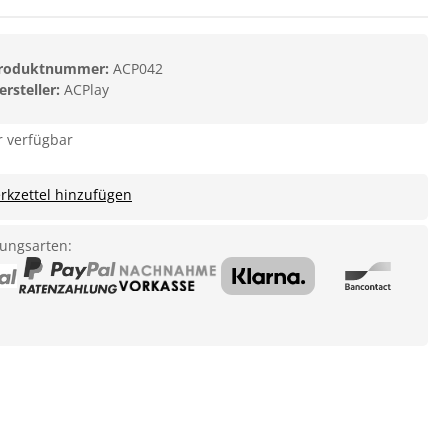
roduktnummer:
ACP042
ersteller:
ACPlay
 verfügbar
kzettel hinzufügen
ungsarten: