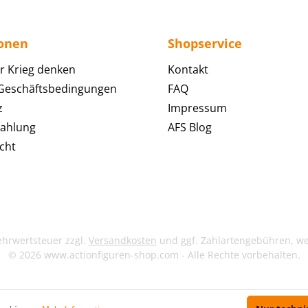
ionen
Shopservice
r Krieg denken
Kontakt
 Geschäftsbedingungen
FAQ
z
Impressum
Zahlung
AFS Blog
cht
Mehrwertsteuer zzgl.
Versandkosten
und ggf. Zahlartengebühren, w
© 2026 www.actionfiguren-shop.com - Alle Rechte vorbehalten.