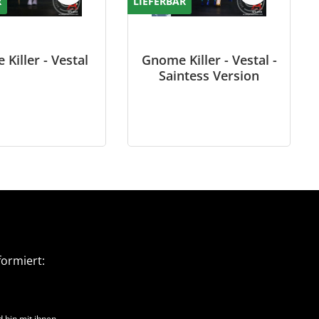
R
LIEFERBAR
Killer - Vestal
Gnome Killer - Vestal -
Saintess Version
ormiert:
 bin mit ihnen