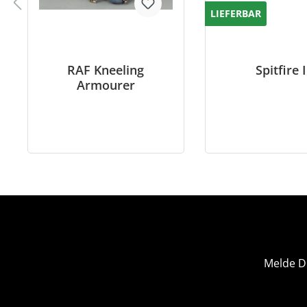
LIEFERBAR
RAF Kneeling
Spitfire I
Armourer
Melde D