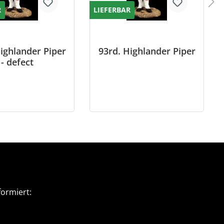
R
LIEFERBAR
ighlander Piper
93rd. Highlander Piper
- defect
ormiert: