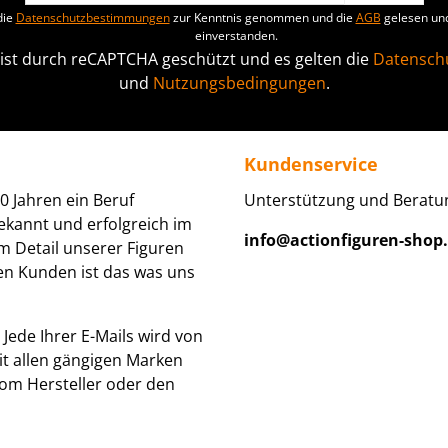
die
Datenschutzbestimmungen
zur Kenntnis genommen und die
AGB
gelesen und
einverstanden.
 ist durch reCAPTCHA geschützt und es gelten die
Datenschu
und
Nutzungsbedingungen
.
Kundenservice
0 Jahren ein Beruf
Unterstützung und Beratun
ekannt und erfolgreich im
info@actionfiguren-shop
um Detail unserer Figuren
den Kunden ist das was uns
Jede Ihrer E-Mails wird von
it allen gängigen Marken
om Hersteller oder den