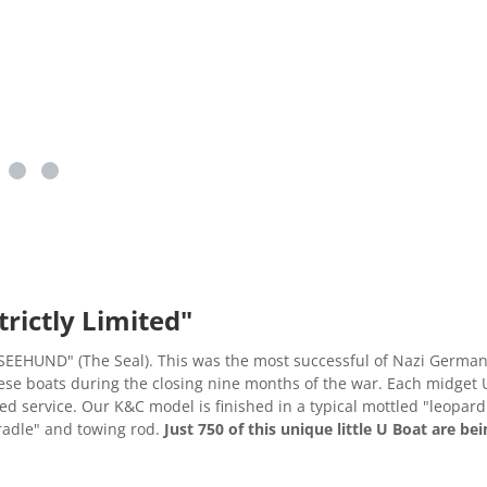
rictly Limited"
oot "SEEHUND" (The Seal). This was the most successful of Nazi Ger
 boats during the closing nine months of the war. Each midget U 
ed service. Our K&C model is finished in a typical mottled "leopar
radle" and towing rod.
Just 750 of this unique little U Boat are b