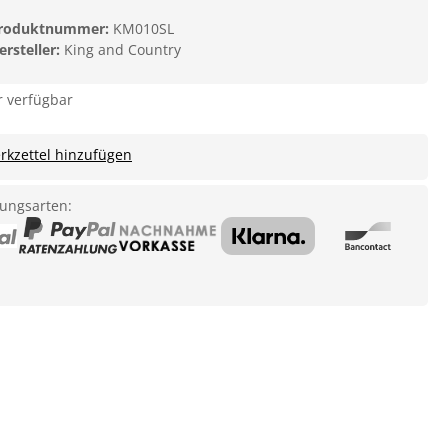
roduktnummer:
KM010SL
ersteller:
King and Country
 verfügbar
kzettel hinzufügen
ungsarten: