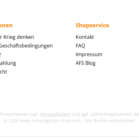
ionen
Shopservice
r Krieg denken
Kontakt
 Geschäftsbedingungen
FAQ
z
Impressum
Zahlung
AFS Blog
cht
Mehrwertsteuer zzgl.
Versandkosten
und ggf. Zahlartengebühren, w
© 2026 www.actionfiguren-shop.com - Alle Rechte vorbehalten.